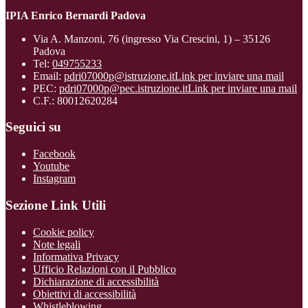
IPIA Enrico Bernardi Padova
Via A. Manzoni, 76 (ingresso Via Crescini, 1) – 35126
Padova
Tel:
049755233
Email:
pdri07000p@istruzione.it
Link per inviare una mail
PEC:
pdri07000p@pec.istruzione.it
Link per inviare una mail
C.F.: 80012620284
Seguici su
Facebook
Youtube
Instagram
Sezione Link Utili
Cookie policy
Note legali
Informativa Privacy
Ufficio Relazioni con il Pubblico
Dichiarazione di accessibilità
Obiettivi di accessibilità
Whistleblowing