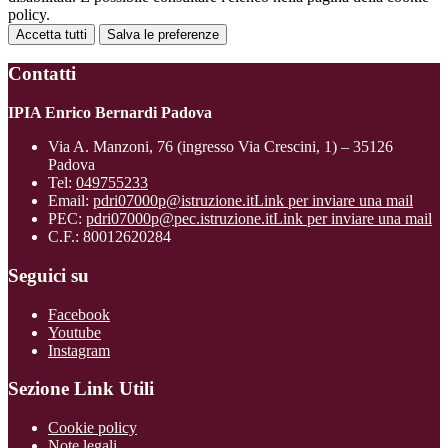
policy.
Accetta tutti
Salva le preferenze
Contatti
IPIA Enrico Bernardi Padova
Via A. Manzoni, 76 (ingresso Via Crescini, 1) – 35126
Padova
Tel:
049755233
Email:
pdri07000p@istruzione.it
Link per inviare una mail
PEC:
pdri07000p@pec.istruzione.it
Link per inviare una mail
C.F.: 80012620284
Seguici su
Facebook
Youtube
Instagram
Sezione Link Utili
Cookie policy
Note legali