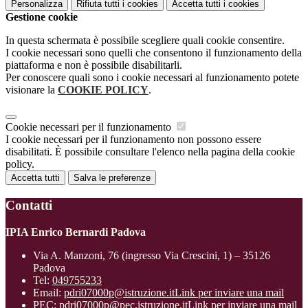
Personalizza
Rifiuta tutti
i cookies
Accetta tutti
i cookies
Gestione cookie
In questa schermata è possibile scegliere quali cookie consentire.
I cookie necessari sono quelli che consentono il funzionamento della
piattaforma e non è possibile disabilitarli.
Per conoscere quali sono i cookie necessari al funzionamento potete
visionare la
COOKIE POLICY
.
Cookie necessari per il funzionamento
I cookie necessari per il funzionamento non possono essere
disabilitati. È possibile consultare l'elenco nella pagina della cookie
policy.
Accetta tutti
Salva le preferenze
Contatti
IPIA Enrico Bernardi Padova
Via A. Manzoni, 76 (ingresso Via Crescini, 1) – 35126
Padova
Tel:
049755233
Email:
pdri07000p@istruzione.it
Link per inviare una mail
PEC:
pdri07000p@pec.istruzione.it
Link per inviare una mail