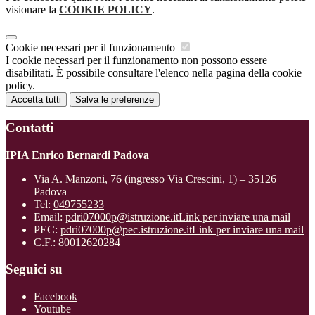
visionare la
COOKIE POLICY
.
Cookie necessari per il funzionamento
I cookie necessari per il funzionamento non possono essere
disabilitati. È possibile consultare l'elenco nella pagina della cookie
policy.
Accetta tutti
Salva le preferenze
Contatti
IPIA Enrico Bernardi Padova
Via A. Manzoni, 76 (ingresso Via Crescini, 1) – 35126
Padova
Tel:
049755233
Email:
pdri07000p@istruzione.it
Link per inviare una mail
PEC:
pdri07000p@pec.istruzione.it
Link per inviare una mail
C.F.: 80012620284
Seguici su
Facebook
Youtube