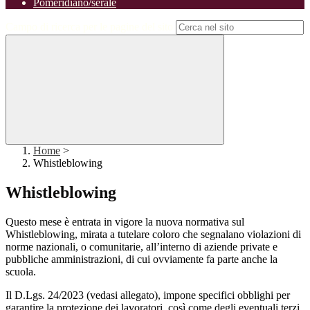
Pomeridiano/serale
Campo di ricerca per le pagine del sito
Home
>
Whistleblowing
Whistleblowing
Questo mese è entrata in vigore la nuova normativa sul
Whistleblowing, mirata a tutelare coloro che segnalano violazioni di
norme nazionali, o comunitarie, all’interno di aziende private e
pubbliche amministrazioni, di cui ovviamente fa parte anche la
scuola.
Il D.Lgs. 24/2023 (vedasi allegato), impone specifici obblighi per
garantire la protezione dei lavoratori, così come degli eventuali terzi