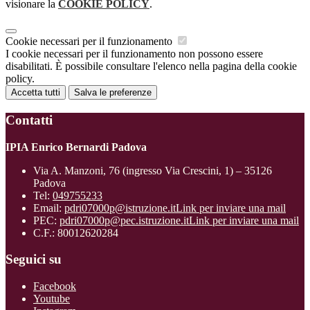
visionare la
COOKIE POLICY
.
Cookie necessari per il funzionamento
I cookie necessari per il funzionamento non possono essere
disabilitati. È possibile consultare l'elenco nella pagina della cookie
policy.
Accetta tutti
Salva le preferenze
Contatti
IPIA Enrico Bernardi Padova
Via A. Manzoni, 76 (ingresso Via Crescini, 1) – 35126
Padova
Tel:
049755233
Email:
pdri07000p@istruzione.it
Link per inviare una mail
PEC:
pdri07000p@pec.istruzione.it
Link per inviare una mail
C.F.: 80012620284
Seguici su
Facebook
Youtube