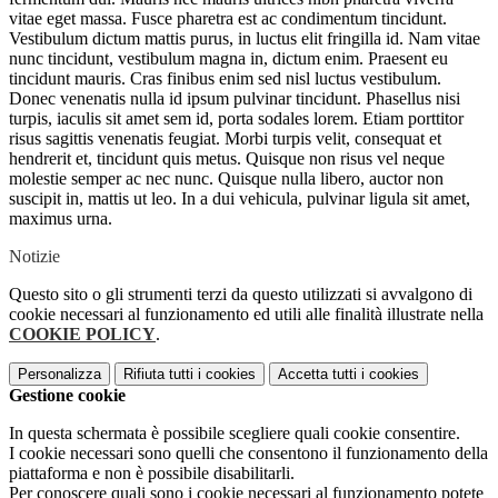
vitae eget massa. Fusce pharetra est ac condimentum tincidunt.
Vestibulum dictum mattis purus, in luctus elit fringilla id. Nam vitae
nunc tincidunt, vestibulum magna in, dictum enim. Praesent eu
tincidunt mauris. Cras finibus enim sed nisl luctus vestibulum.
Donec venenatis nulla id ipsum pulvinar tincidunt. Phasellus nisi
turpis, iaculis sit amet sem id, porta sodales lorem. Etiam porttitor
risus sagittis venenatis feugiat. Morbi turpis velit, consequat et
hendrerit et, tincidunt quis metus. Quisque non risus vel neque
molestie semper ac nec nunc. Quisque nulla libero, auctor non
suscipit in, mattis ut leo. In a dui vehicula, pulvinar ligula sit amet,
maximus urna.
Notizie
Questo sito o gli strumenti terzi da questo utilizzati si avvalgono di
cookie necessari al funzionamento ed utili alle finalità illustrate nella
COOKIE POLICY
.
Personalizza
Rifiuta tutti
i cookies
Accetta tutti
i cookies
Gestione cookie
In questa schermata è possibile scegliere quali cookie consentire.
I cookie necessari sono quelli che consentono il funzionamento della
piattaforma e non è possibile disabilitarli.
Per conoscere quali sono i cookie necessari al funzionamento potete