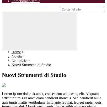
Pomeridiano/serale
Campo di ricerca per le pagine del sito
Home
>
Novità
>
Le notizie
>
Nuovi Strumenti di Studio
Nuovi Strumenti di Studio
Lorem ipsum dolor sit amet, consectetur adipiscing elit. Aliquam
efficitur turpis sit amet diam hendrerit rhoncus. Sed hendrerit nulla
quis turpis mattis vestibulum. In id ante feugiat, laoreet sapien quis,
fermentum dui. Mauris nec mauris ultrices nibh pharetra viverra