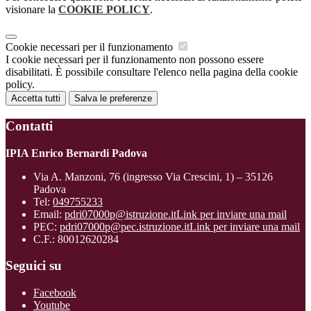
visionare la
COOKIE POLICY
.
Cookie necessari per il funzionamento
I cookie necessari per il funzionamento non possono essere
disabilitati. È possibile consultare l'elenco nella pagina della cookie
policy.
Accetta tutti
Salva le preferenze
Contatti
IPIA Enrico Bernardi Padova
Via A. Manzoni, 76 (ingresso Via Crescini, 1) – 35126
Padova
Tel:
049755233
Email:
pdri07000p@istruzione.it
Link per inviare una mail
PEC:
pdri07000p@pec.istruzione.it
Link per inviare una mail
C.F.: 80012620284
Seguici su
Facebook
Youtube