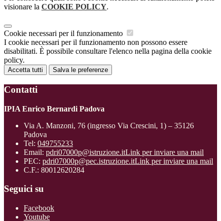
visionare la
COOKIE POLICY
.
Cookie necessari per il funzionamento
I cookie necessari per il funzionamento non possono essere
disabilitati. È possibile consultare l'elenco nella pagina della cookie
policy.
Accetta tutti
Salva le preferenze
Contatti
IPIA Enrico Bernardi Padova
Via A. Manzoni, 76 (ingresso Via Crescini, 1) – 35126
Padova
Tel:
049755233
Email:
pdri07000p@istruzione.it
Link per inviare una mail
PEC:
pdri07000p@pec.istruzione.it
Link per inviare una mail
C.F.: 80012620284
Seguici su
Facebook
Youtube