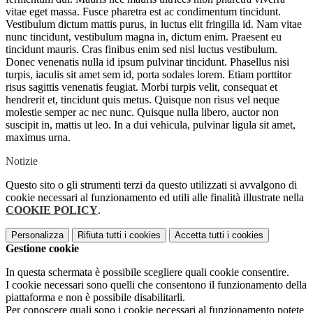
vitae eget massa. Fusce pharetra est ac condimentum tincidunt.
Vestibulum dictum mattis purus, in luctus elit fringilla id. Nam vitae
nunc tincidunt, vestibulum magna in, dictum enim. Praesent eu
tincidunt mauris. Cras finibus enim sed nisl luctus vestibulum.
Donec venenatis nulla id ipsum pulvinar tincidunt. Phasellus nisi
turpis, iaculis sit amet sem id, porta sodales lorem. Etiam porttitor
risus sagittis venenatis feugiat. Morbi turpis velit, consequat et
hendrerit et, tincidunt quis metus. Quisque non risus vel neque
molestie semper ac nec nunc. Quisque nulla libero, auctor non
suscipit in, mattis ut leo. In a dui vehicula, pulvinar ligula sit amet,
maximus urna.
Notizie
Questo sito o gli strumenti terzi da questo utilizzati si avvalgono di
cookie necessari al funzionamento ed utili alle finalità illustrate nella
COOKIE POLICY
.
Personalizza
Rifiuta tutti
i cookies
Accetta tutti
i cookies
Gestione cookie
In questa schermata è possibile scegliere quali cookie consentire.
I cookie necessari sono quelli che consentono il funzionamento della
piattaforma e non è possibile disabilitarli.
Per conoscere quali sono i cookie necessari al funzionamento potete