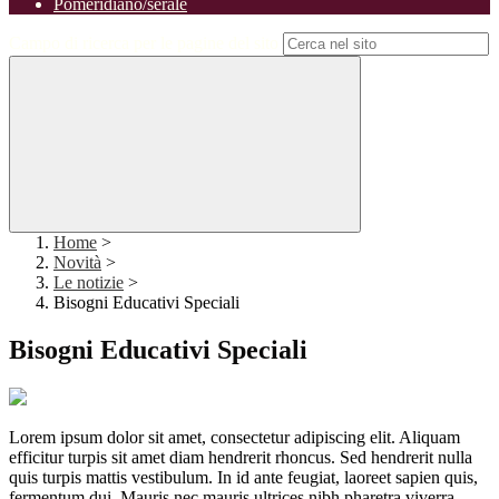
Pomeridiano/serale
Campo di ricerca per le pagine del sito
Home
>
Novità
>
Le notizie
>
Bisogni Educativi Speciali
Bisogni Educativi Speciali
Lorem ipsum dolor sit amet, consectetur adipiscing elit. Aliquam
efficitur turpis sit amet diam hendrerit rhoncus. Sed hendrerit nulla
quis turpis mattis vestibulum. In id ante feugiat, laoreet sapien quis,
fermentum dui. Mauris nec mauris ultrices nibh pharetra viverra