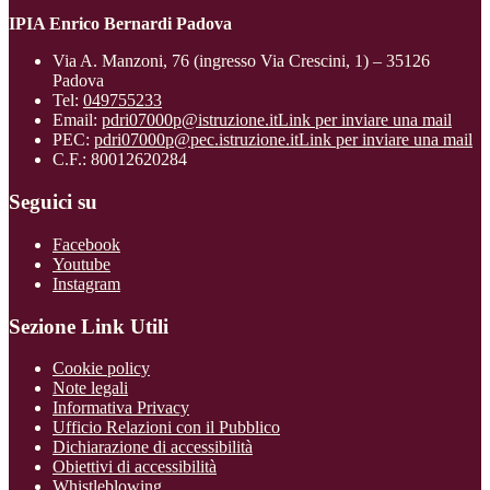
IPIA Enrico Bernardi Padova
Via A. Manzoni, 76 (ingresso Via Crescini, 1) – 35126
Padova
Tel:
049755233
Email:
pdri07000p@istruzione.it
Link per inviare una mail
PEC:
pdri07000p@pec.istruzione.it
Link per inviare una mail
C.F.: 80012620284
Seguici su
Facebook
Youtube
Instagram
Sezione Link Utili
Cookie policy
Note legali
Informativa Privacy
Ufficio Relazioni con il Pubblico
Dichiarazione di accessibilità
Obiettivi di accessibilità
Whistleblowing