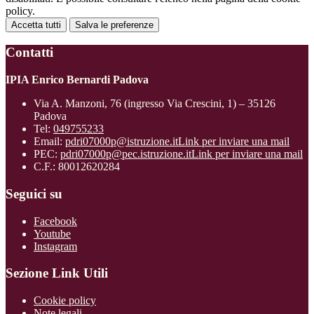
policy.
Accetta tutti
Salva le preferenze
Contatti
IPIA Enrico Bernardi Padova
Via A. Manzoni, 76 (ingresso Via Crescini, 1) – 35126
Padova
Tel:
049755233
Email:
pdri07000p@istruzione.it
Link per inviare una mail
PEC:
pdri07000p@pec.istruzione.it
Link per inviare una mail
C.F.: 80012620284
Seguici su
Facebook
Youtube
Instagram
Sezione Link Utili
Cookie policy
Note legali