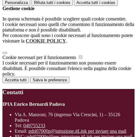
Personalizza
Rifiuta tutti
i cookies
Accetta tutti
i cookies
Gestione cookie
In questa schermata è possibile scegliere quali cookie consentire.
I cookie necessari sono quelli che consentono il funzionamento della
piattaforma e non è possibile disabilitarli.
Per conoscere quali sono i cookie necessari al funzionamento potete
visionare la
COOKIE POLICY
.
Cookie necessari per il funzionamento
I cookie necessari per il funzionamento non possono essere
disabilitati. È possibile consultare l'elenco nella pagina della cookie
policy.
Accetta tutti
Salva le preferenze
Contatti
IPIA Enrico Bernardi Padova
Via A. Manzoni, 76 (ingresso Via Crescini, 1) – 35126
Padova
Tel:
049755233
Email:
pdri07000p@istruzione.it
Link per inviare una mail
PEC:
pdri07000p@pec.istruzione.it
Link per inviare una mail