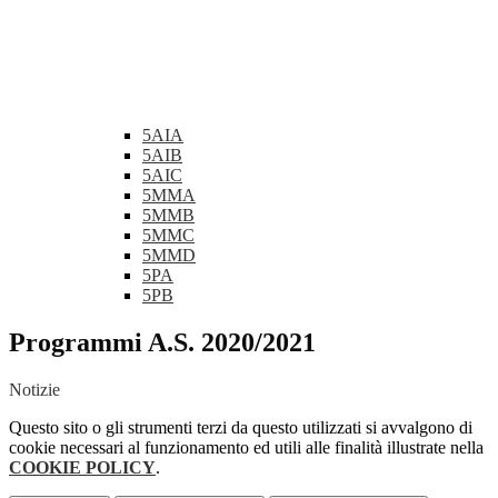
5AIA
5AIB
5AIC
5MMA
5MMB
5MMC
5MMD
5PA
5PB
Programmi A.S. 2020/2021
Notizie
Questo sito o gli strumenti terzi da questo utilizzati si avvalgono di
cookie necessari al funzionamento ed utili alle finalità illustrate nella
COOKIE POLICY
.