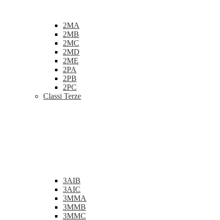
2MA
2MB
2MC
2MD
2ME
2PA
2PB
2PC
Classi Terze
3AIB
3AIC
3MMA
3MMB
3MMC