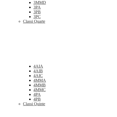
3MMD
3PA
3PB
3PC
Classi Quarte
4AIA
4AIB
4AIC
4MMA
4MMB
4MMC
4PA
4PB
Classi Quinte