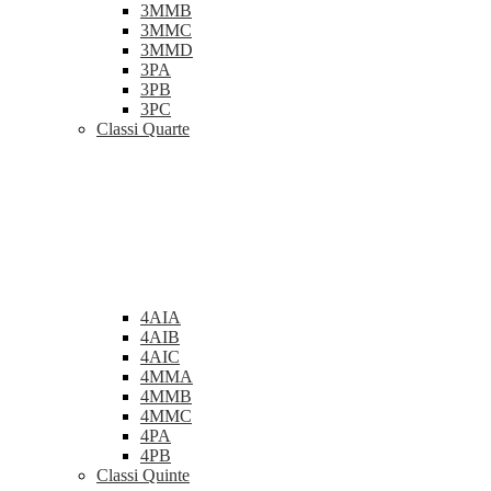
3MMB
3MMC
3MMD
3PA
3PB
3PC
Classi Quarte
4AIA
4AIB
4AIC
4MMA
4MMB
4MMC
4PA
4PB
Classi Quinte