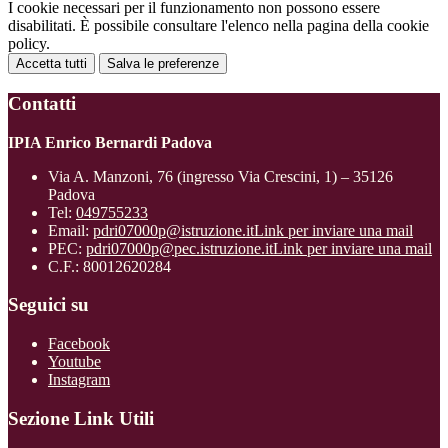
I cookie necessari per il funzionamento non possono essere
disabilitati. È possibile consultare l'elenco nella pagina della cookie
policy.
Accetta tutti
Salva le preferenze
Contatti
IPIA Enrico Bernardi Padova
Via A. Manzoni, 76 (ingresso Via Crescini, 1) – 35126
Padova
Tel:
049755233
Email:
pdri07000p@istruzione.it
Link per inviare una mail
PEC:
pdri07000p@pec.istruzione.it
Link per inviare una mail
C.F.: 80012620284
Seguici su
Facebook
Youtube
Instagram
Sezione Link Utili