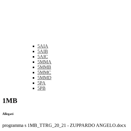
5AIA
5AIB
5AIC
5MMA
5MMB
5MMC
5MMD
5PA
5PB
1MB
Allegati
programma s 1MB_TTRG_20_21 - ZUPPARDO ANGELO.docx