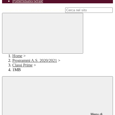
Pomeridiano/serale
Campo di ricerca per le pagine del sito
Home
>
Programmi A.S. 2020/2021
>
Classi Prime
>
1MB
Menu di