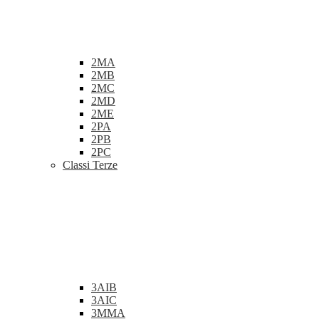
2MA
2MB
2MC
2MD
2ME
2PA
2PB
2PC
Classi Terze
3AIB
3AIC
3MMA