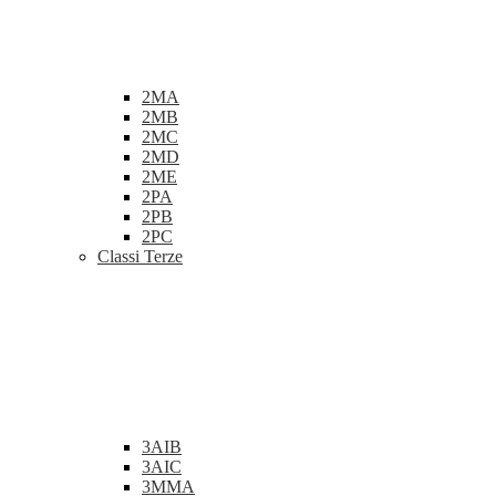
2MA
2MB
2MC
2MD
2ME
2PA
2PB
2PC
Classi Terze
3AIB
3AIC
3MMA