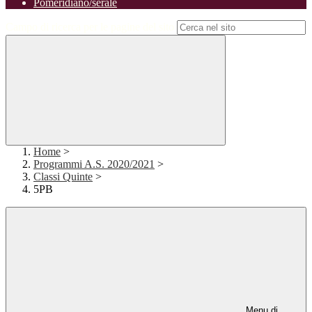
Pomeridiano/serale
Campo di ricerca per le pagine del sito
Home
>
Programmi A.S. 2020/2021
>
Classi Quinte
>
5PB
Menu di