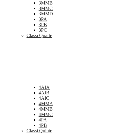
3MMB
3MMC
3MMD
3PA
3PB
3PC
Classi Quarte
4AIA
4AIB
4AIC
4MMA
4MMB
4MMC
4PA
4PB
Classi Quinte