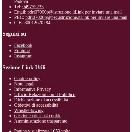
Padova
Tel:
049755233
Email:
pdri07000p@istruzione.it
Link per inviare una mail
PEC:
pdri07000p@pec.istruzione.it
Link per inviare una mail
C.F.: 80012620284
Seguici su
Facebook
Youtube
Instagram
Sezione Link Utili
Cookie policy
Note legali
Informativa Privacy
Ufficio Relazioni con il Pubblico
Dichiarazione di accessibilità
Obiettivi di accessibilità
Whistleblowing
Gestione consensi cookie
Amministrazione trasparente
Pagina visualizzata
1059
volte