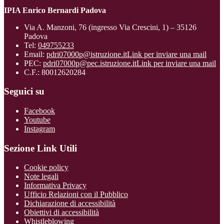
IPIA Enrico Bernardi Padova
Via A. Manzoni, 76 (ingresso Via Crescini, 1) – 35126
Padova
Tel:
049755233
Email:
pdri07000p@istruzione.it
Link per inviare una mail
PEC:
pdri07000p@pec.istruzione.it
Link per inviare una mail
C.F.: 80012620284
Seguici su
Facebook
Youtube
Instagram
Sezione Link Utili
Cookie policy
Note legali
Informativa Privacy
Ufficio Relazioni con il Pubblico
Dichiarazione di accessibilità
Obiettivi di accessibilità
Whistleblowing