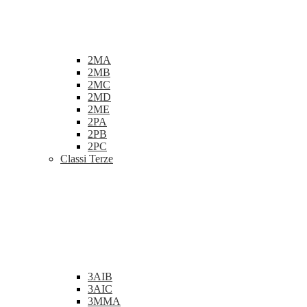
2MA
2MB
2MC
2MD
2ME
2PA
2PB
2PC
Classi Terze
3AIB
3AIC
3MMA