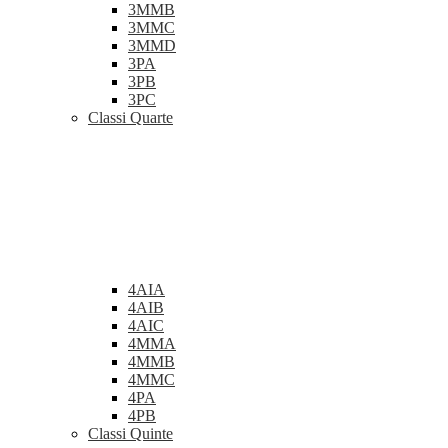
3MMB
3MMC
3MMD
3PA
3PB
3PC
Classi Quarte
4AIA
4AIB
4AIC
4MMA
4MMB
4MMC
4PA
4PB
Classi Quinte