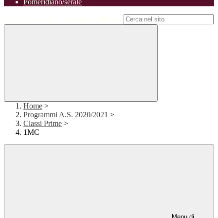
Pomeridiano/serale
Campo di ricerca per le pagine del sito
Home
>
Programmi A.S. 2020/2021
>
Classi Prime
>
1MC
Menu di