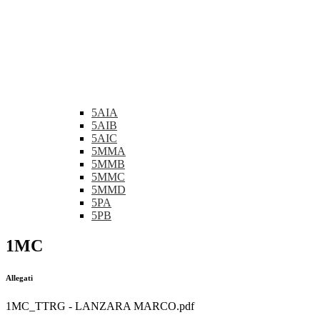
5AIA
5AIB
5AIC
5MMA
5MMB
5MMC
5MMD
5PA
5PB
1MC
Allegati
1MC_TTRG - LANZARA MARCO.pdf