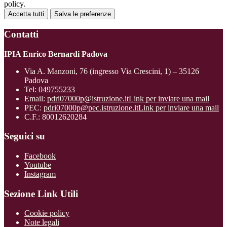
policy.
Accetta tutti
Salva le preferenze
Contatti
IPIA Enrico Bernardi Padova
Via A. Manzoni, 76 (ingresso Via Crescini, 1) – 35126
Padova
Tel:
049755233
Email:
pdri07000p@istruzione.it
Link per inviare una mail
PEC:
pdri07000p@pec.istruzione.it
Link per inviare una mail
C.F.: 80012620284
Seguici su
Facebook
Youtube
Instagram
Sezione Link Utili
Cookie policy
Note legali