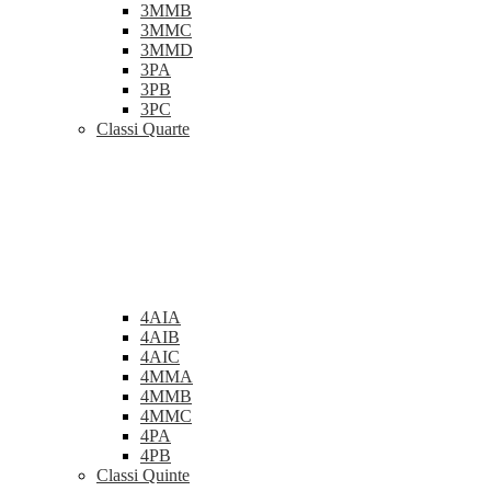
3MMB
3MMC
3MMD
3PA
3PB
3PC
Classi Quarte
4AIA
4AIB
4AIC
4MMA
4MMB
4MMC
4PA
4PB
Classi Quinte