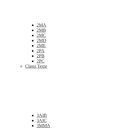
2MA
2MB
2MC
2MD
2ME
2PA
2PB
2PC
Classi Terze
3AIB
3AIC
3MMA