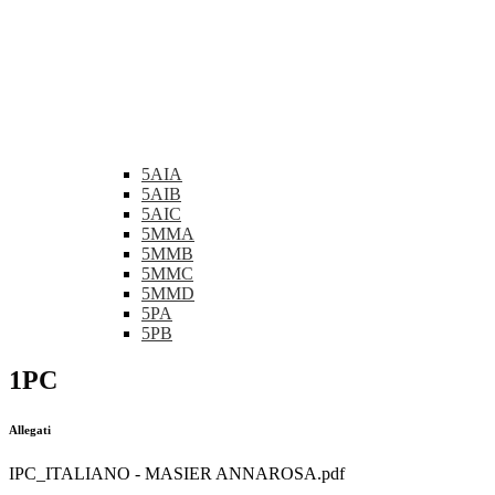
5AIA
5AIB
5AIC
5MMA
5MMB
5MMC
5MMD
5PA
5PB
1PC
Allegati
IPC_ITALIANO - MASIER ANNAROSA.pdf