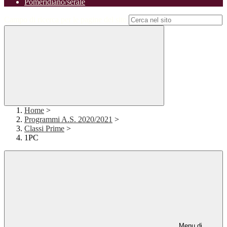
Pomeridiano/serale
Campo di ricerca per le pagine del sito
Home
>
Programmi A.S. 2020/2021
>
Classi Prime
>
1PC
Menu di