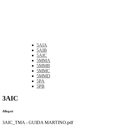
5AIA
5AIB
5AIC
5MMA
5MMB
5MMC
5MMD
5PA
5PB
3AIC
Allegati
3AIC_TMA - GUIDA MARTINO.pdf