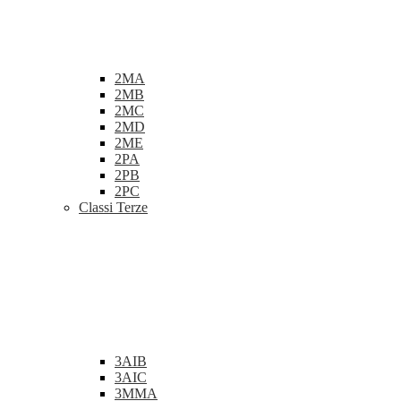
2MA
2MB
2MC
2MD
2ME
2PA
2PB
2PC
Classi Terze
3AIB
3AIC
3MMA