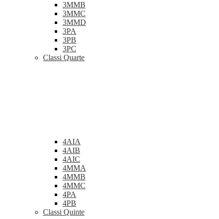
3MMB
3MMC
3MMD
3PA
3PB
3PC
Classi Quarte
4AIA
4AIB
4AIC
4MMA
4MMB
4MMC
4PA
4PB
Classi Quinte