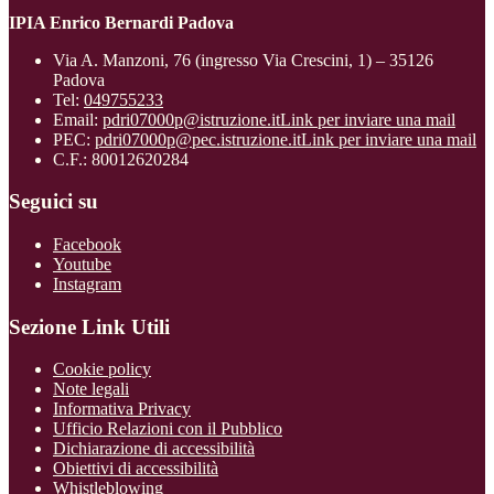
IPIA Enrico Bernardi Padova
Via A. Manzoni, 76 (ingresso Via Crescini, 1) – 35126
Padova
Tel:
049755233
Email:
pdri07000p@istruzione.it
Link per inviare una mail
PEC:
pdri07000p@pec.istruzione.it
Link per inviare una mail
C.F.: 80012620284
Seguici su
Facebook
Youtube
Instagram
Sezione Link Utili
Cookie policy
Note legali
Informativa Privacy
Ufficio Relazioni con il Pubblico
Dichiarazione di accessibilità
Obiettivi di accessibilità
Whistleblowing