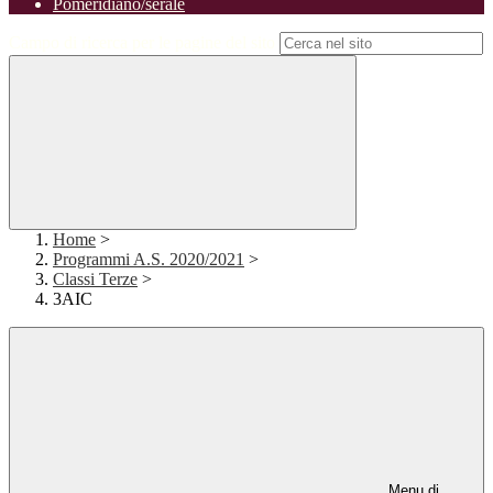
Pomeridiano/serale
Campo di ricerca per le pagine del sito
Home
>
Programmi A.S. 2020/2021
>
Classi Terze
>
3AIC
Menu di