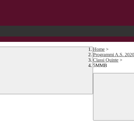
Home
>
Programmi A.S. 202
Classi Quinte
>
5MMB