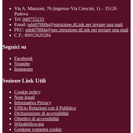
Via A. Manzoni, 76 (ingresso Via Crescini, 1) – 35126
Padova
Tel:
049755233
Email:
pdri07000p@istruzione.it
Link per inviare una mail
PEC:
pdri07000p@pec.istruzione.it
Link per inviare una mail
C.F.: 80012620284
Seguici su
Facebook
Youtube
Instagram
Sezione Link Utili
Cookie policy
Note legali
Informativa Privacy
Ufficio Relazioni con il Pubblico
Dichiarazione di accessibilità
Obiettivi di accessibilità
Whistleblowing
Gestione consensi cookie