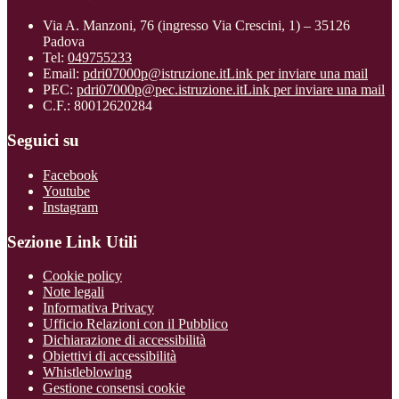
Via A. Manzoni, 76 (ingresso Via Crescini, 1) – 35126
Padova
Tel:
049755233
Email:
pdri07000p@istruzione.it
Link per inviare una mail
PEC:
pdri07000p@pec.istruzione.it
Link per inviare una mail
C.F.: 80012620284
Seguici su
Facebook
Youtube
Instagram
Sezione Link Utili
Cookie policy
Note legali
Informativa Privacy
Ufficio Relazioni con il Pubblico
Dichiarazione di accessibilità
Obiettivi di accessibilità
Whistleblowing
Gestione consensi cookie