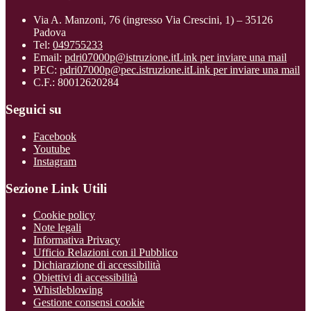
Via A. Manzoni, 76 (ingresso Via Crescini, 1) – 35126
Padova
Tel:
049755233
Email:
pdri07000p@istruzione.it
Link per inviare una mail
PEC:
pdri07000p@pec.istruzione.it
Link per inviare una mail
C.F.: 80012620284
Seguici su
Facebook
Youtube
Instagram
Sezione Link Utili
Cookie policy
Note legali
Informativa Privacy
Ufficio Relazioni con il Pubblico
Dichiarazione di accessibilità
Obiettivi di accessibilità
Whistleblowing
Gestione consensi cookie