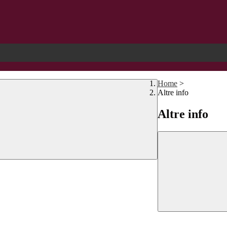
Home
>
Altre info
Altre info