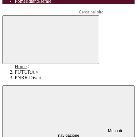
Pomeridiano/serale
Campo di ricerca per le pagine del sito
Home
>
FUTURA
>
PNRR Divari
Menu di
navigazione