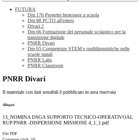
FUTURA
Dm 176 Progetto benessere a scuola
Dm 88 PCTO all'estero
Divari 2
Dm 66 Formazione del personale scolastico per la
transizione digitale
PNRR Divari
Dm 65 Competenze STEM e multilinguistiche nelle
scuole statali
PNRR Labs
PNRR Classroom
PNRR Divari
Il materiale con dati sensibili è pubblicato in area riservata
Allegati
13_NOMINA DSGA SUPPORTO TECNICO-OPERATIVOAL
RUP PNRR -DISPERSIONE MISSIONE 4_1_1.pdf
File PDF
Contatore click: 16