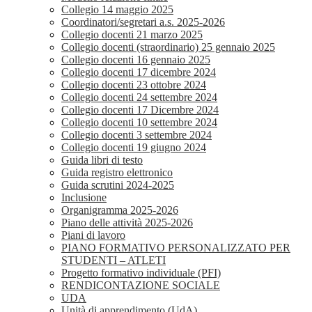
Collegio 14 maggio 2025
Coordinatori/segretari a.s. 2025-2026
Collegio docenti 21 marzo 2025
Collegio docenti (straordinario) 25 gennaio 2025
Collegio docenti 16 gennaio 2025
Collegio docenti 17 dicembre 2024
Collegio docenti 23 ottobre 2024
Collegio docenti 24 settembre 2024
Collegio docenti 17 Dicembre 2024
Collegio docenti 10 settembre 2024
Collegio docenti 3 settembre 2024
Collegio docenti 19 giugno 2024
Guida libri di testo
Guida registro elettronico
Guida scrutini 2024-2025
Inclusione
Organigramma 2025-2026
Piano delle attività 2025-2026
Piani di lavoro
PIANO FORMATIVO PERSONALIZZATO PER
STUDENTI – ATLETI
Progetto formativo individuale (PFI)
RENDICONTAZIONE SOCIALE
UDA
Unità di apprendimento (UdA)