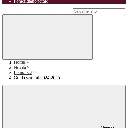
Pomeridiano/serale
Campo di ricerca per le pagine del sito
Home
>
Novità
>
Le notizie
>
Guida scrutini 2024-2025
Menu di