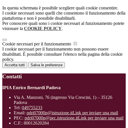
In questa schermata è possibile scegliere quali cookie consentire.
I cookie necessari sono quelli che consentono il funzionamento della
piattaforma e non è possibile disabilitarli.
Per conoscere quali sono i cookie necessari al funzionamento potete
visionare la
COOKIE POLICY
.
Cookie necessari per il funzionamento
I cookie necessari per il funzionamento non possono essere
disabilitati. È possibile consultare l'elenco nella pagina della cookie
policy.
Accetta tutti
Salva le preferenze
Contatti
IPIA Enrico Bernardi Padova
Via A. Manzoni, 76 (ingresso Via Crescini, 1) – 35126
Padova
Tel:
049755233
Email:
pdri07000p@istruzione.it
Link per inviare una mail
PEC:
pdri07000p@pec.istruzione.it
Link per inviare una mail
C.F.: 80012620284