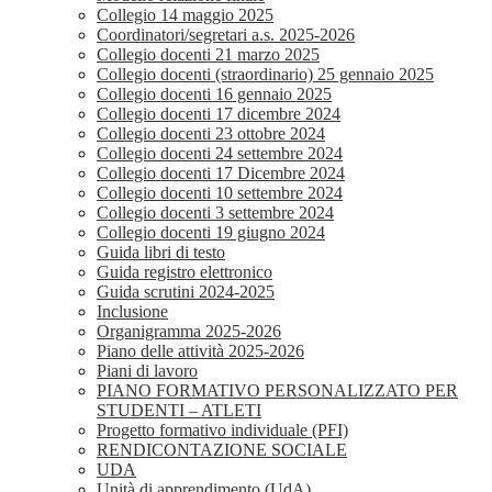
Collegio 14 maggio 2025
Coordinatori/segretari a.s. 2025-2026
Collegio docenti 21 marzo 2025
Collegio docenti (straordinario) 25 gennaio 2025
Collegio docenti 16 gennaio 2025
Collegio docenti 17 dicembre 2024
Collegio docenti 23 ottobre 2024
Collegio docenti 24 settembre 2024
Collegio docenti 17 Dicembre 2024
Collegio docenti 10 settembre 2024
Collegio docenti 3 settembre 2024
Collegio docenti 19 giugno 2024
Guida libri di testo
Guida registro elettronico
Guida scrutini 2024-2025
Inclusione
Organigramma 2025-2026
Piano delle attività 2025-2026
Piani di lavoro
PIANO FORMATIVO PERSONALIZZATO PER
STUDENTI – ATLETI
Progetto formativo individuale (PFI)
RENDICONTAZIONE SOCIALE
UDA
Unità di apprendimento (UdA)