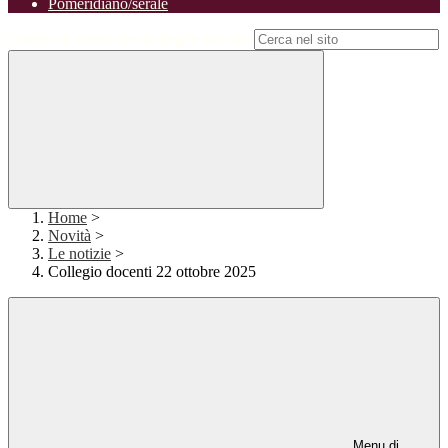
Pomeridiano/serale
Campo di ricerca per le pagine del sito
Home
>
Novità
>
Le notizie
>
Collegio docenti 22 ottobre 2025
Menu di