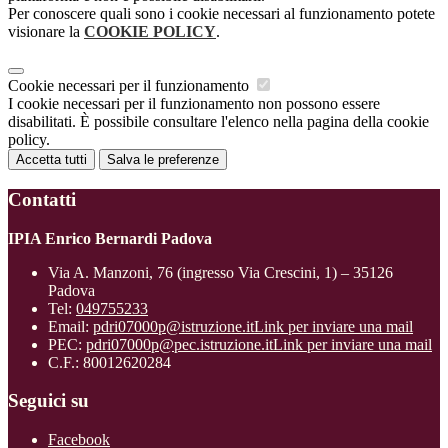
Per conoscere quali sono i cookie necessari al funzionamento potete
visionare la
COOKIE POLICY
.
Cookie necessari per il funzionamento
I cookie necessari per il funzionamento non possono essere
disabilitati. È possibile consultare l'elenco nella pagina della cookie
policy.
Accetta tutti
Salva le preferenze
Contatti
IPIA Enrico Bernardi Padova
Via A. Manzoni, 76 (ingresso Via Crescini, 1) – 35126
Padova
Tel:
049755233
Email:
pdri07000p@istruzione.it
Link per inviare una mail
PEC:
pdri07000p@pec.istruzione.it
Link per inviare una mail
C.F.: 80012620284
Seguici su
Facebook