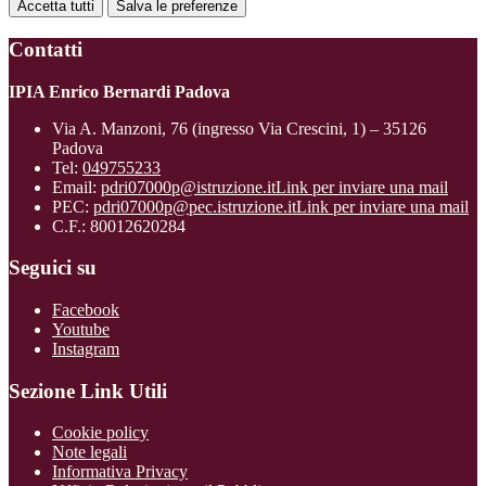
Accetta tutti
Salva le preferenze
Contatti
IPIA Enrico Bernardi Padova
Via A. Manzoni, 76 (ingresso Via Crescini, 1) – 35126
Padova
Tel:
049755233
Email:
pdri07000p@istruzione.it
Link per inviare una mail
PEC:
pdri07000p@pec.istruzione.it
Link per inviare una mail
C.F.: 80012620284
Seguici su
Facebook
Youtube
Instagram
Sezione Link Utili
Cookie policy
Note legali
Informativa Privacy