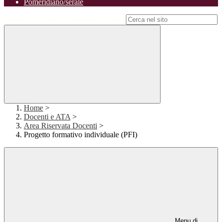
Pomeridiano/serale
Campo di ricerca per le pagine del sito
Home
>
Docenti e ATA
>
Area Riservata Docenti
>
Progetto formativo individuale (PFI)
Menu di