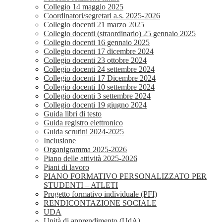
Collegio 14 maggio 2025
Coordinatori/segretari a.s. 2025-2026
Collegio docenti 21 marzo 2025
Collegio docenti (straordinario) 25 gennaio 2025
Collegio docenti 16 gennaio 2025
Collegio docenti 17 dicembre 2024
Collegio docenti 23 ottobre 2024
Collegio docenti 24 settembre 2024
Collegio docenti 17 Dicembre 2024
Collegio docenti 10 settembre 2024
Collegio docenti 3 settembre 2024
Collegio docenti 19 giugno 2024
Guida libri di testo
Guida registro elettronico
Guida scrutini 2024-2025
Inclusione
Organigramma 2025-2026
Piano delle attività 2025-2026
Piani di lavoro
PIANO FORMATIVO PERSONALIZZATO PER
STUDENTI – ATLETI
Progetto formativo individuale (PFI)
RENDICONTAZIONE SOCIALE
UDA
Unità di apprendimento (UdA)