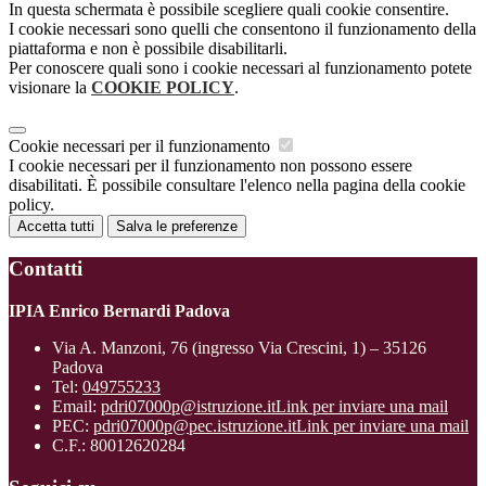
In questa schermata è possibile scegliere quali cookie consentire.
I cookie necessari sono quelli che consentono il funzionamento della
piattaforma e non è possibile disabilitarli.
Per conoscere quali sono i cookie necessari al funzionamento potete
visionare la
COOKIE POLICY
.
Cookie necessari per il funzionamento
I cookie necessari per il funzionamento non possono essere
disabilitati. È possibile consultare l'elenco nella pagina della cookie
policy.
Accetta tutti
Salva le preferenze
Contatti
IPIA Enrico Bernardi Padova
Via A. Manzoni, 76 (ingresso Via Crescini, 1) – 35126
Padova
Tel:
049755233
Email:
pdri07000p@istruzione.it
Link per inviare una mail
PEC:
pdri07000p@pec.istruzione.it
Link per inviare una mail
C.F.: 80012620284