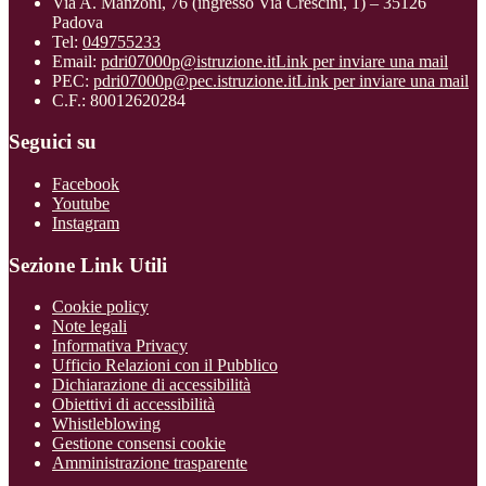
Via A. Manzoni, 76 (ingresso Via Crescini, 1) – 35126
Padova
Tel:
049755233
Email:
pdri07000p@istruzione.it
Link per inviare una mail
PEC:
pdri07000p@pec.istruzione.it
Link per inviare una mail
C.F.: 80012620284
Seguici su
Facebook
Youtube
Instagram
Sezione Link Utili
Cookie policy
Note legali
Informativa Privacy
Ufficio Relazioni con il Pubblico
Dichiarazione di accessibilità
Obiettivi di accessibilità
Whistleblowing
Gestione consensi cookie
Amministrazione trasparente