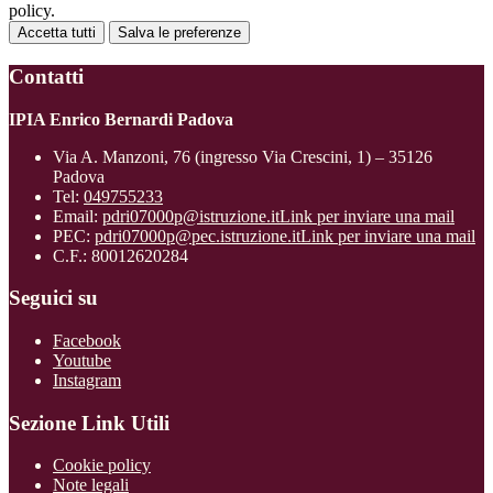
policy.
Accetta tutti
Salva le preferenze
Contatti
IPIA Enrico Bernardi Padova
Via A. Manzoni, 76 (ingresso Via Crescini, 1) – 35126
Padova
Tel:
049755233
Email:
pdri07000p@istruzione.it
Link per inviare una mail
PEC:
pdri07000p@pec.istruzione.it
Link per inviare una mail
C.F.: 80012620284
Seguici su
Facebook
Youtube
Instagram
Sezione Link Utili
Cookie policy
Note legali