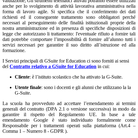
valutazione; Gli strumenti telematici attivati potranno essere utilizzati
anche per lo svolgimento di attività lavorativa amministrativa nella
forma di lavoro agile. Si specifica che il conferimento dei dati
richiesti ed il conseguente trattamento sono obbligatori perché
necessari al perseguimento delle finalità istituzionali proprie della
nostra amministrazione ed in presenza di specifiche disposizioni di
legge che autorizzano li trattamento: l'eventuale rifiuto a fornire tali
dati potrebbe comportare l’impossibilità di fornire all’alunno tutti i
servizi necessari per garantire il suo diritto all’istruzione ed alla
formazione.
I Servizi principali di GSuite for Education ci sono forniti ai sensi
del
Contratto relativo a GSuite for Education
in cui:
Cliente
: è l’istituto scolastico che ha attivato la G-Suite.
Utente finale
: sono i docenti e gli alunni che utilizzano la la
G-Suite.
La scuola ha provveduto ad accettare l’emendamento ai termini
generali del contratto (DPA 2.1 o versione successiva) in modo da
garantire il rispetto del Regolamento UE. In base a tale
emendamento Google è stato individuato formalmente come
Responsabile per i trattamenti operati sulla piattaforma (Art.4 –
Comma 1 – Numero 8 - GDPR ).