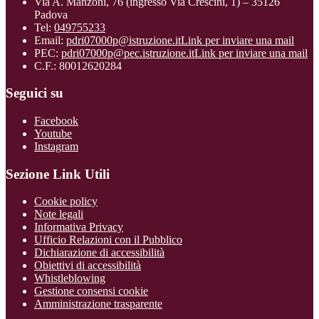
Via A. Manzoni, 76 (ingresso Via Crescini, 1) – 35126
Padova
Tel:
049755233
Email:
pdri07000p@istruzione.it
Link per inviare una mail
PEC:
pdri07000p@pec.istruzione.it
Link per inviare una mail
C.F.: 80012620284
Seguici su
Facebook
Youtube
Instagram
Sezione Link Utili
Cookie policy
Note legali
Informativa Privacy
Ufficio Relazioni con il Pubblico
Dichiarazione di accessibilità
Obiettivi di accessibilità
Whistleblowing
Gestione consensi cookie
Amministrazione trasparente