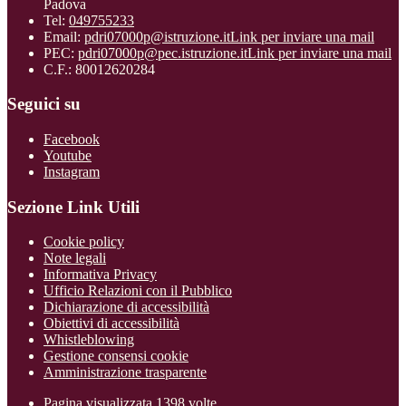
Padova
Tel:
049755233
Email:
pdri07000p@istruzione.it
Link per inviare una mail
PEC:
pdri07000p@pec.istruzione.it
Link per inviare una mail
C.F.: 80012620284
Seguici su
Facebook
Youtube
Instagram
Sezione Link Utili
Cookie policy
Note legali
Informativa Privacy
Ufficio Relazioni con il Pubblico
Dichiarazione di accessibilità
Obiettivi di accessibilità
Whistleblowing
Gestione consensi cookie
Amministrazione trasparente
Pagina visualizzata
1398
volte