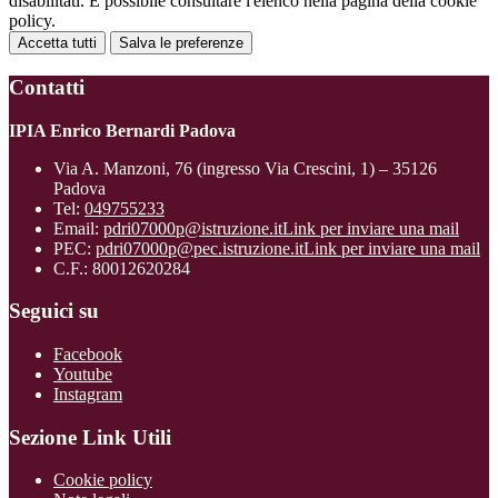
disabilitati. È possibile consultare l'elenco nella pagina della cookie
policy.
Accetta tutti
Salva le preferenze
Contatti
IPIA Enrico Bernardi Padova
Via A. Manzoni, 76 (ingresso Via Crescini, 1) – 35126
Padova
Tel:
049755233
Email:
pdri07000p@istruzione.it
Link per inviare una mail
PEC:
pdri07000p@pec.istruzione.it
Link per inviare una mail
C.F.: 80012620284
Seguici su
Facebook
Youtube
Instagram
Sezione Link Utili
Cookie policy