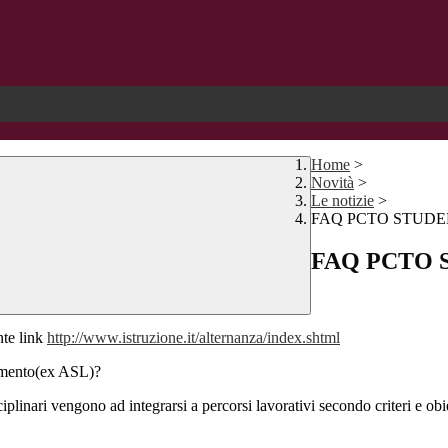
Home
>
Novità
>
Le notizie
>
FAQ PCTO STUDE
FAQ PCTO 
nte link
http://www.istruzione.it/alternanza/index.shtml
tamento(ex ASL)?
inari vengono ad integrarsi a percorsi lavorativi secondo criteri e obiet