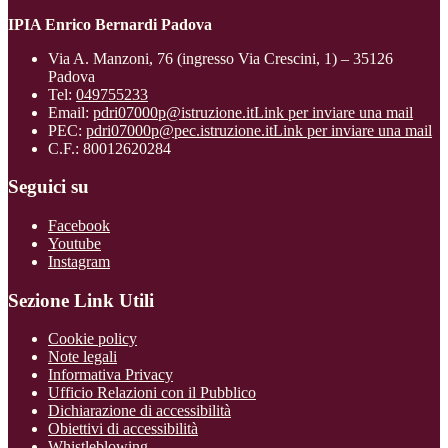
IPIA Enrico Bernardi Padova
Via A. Manzoni, 76 (ingresso Via Crescini, 1) – 35126
Padova
Tel:
049755233
Email:
pdri07000p@istruzione.it
Link per inviare una mail
PEC:
pdri07000p@pec.istruzione.it
Link per inviare una mail
C.F.: 80012620284
Seguici su
Facebook
Youtube
Instagram
Sezione Link Utili
Cookie policy
Note legali
Informativa Privacy
Ufficio Relazioni con il Pubblico
Dichiarazione di accessibilità
Obiettivi di accessibilità
Whistleblowing