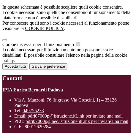
In questa schermata è possibile scegliere quali cookie consentire.
I cookie necessari sono quelli che consentono il funzionamento della
piattaforma e non è possibile disabilitarli.
Per conoscere quali sono i cookie necessari al funzionamento potete
visionare la
COOKIE POLICY
.
Cookie necessari per il funzionamento
I cookie necessari per il funzionamento non possono essere
disabilitati. È possibile consultare l'elenco nella pagina della cookie
policy.
Accetta tutti
Salva le preferenze
Contatti
IPIA Enrico Bernardi Padova
Via A. Manzoni, 76 (ingresso Via Crescini, 1) – 35126
Padova
Tel:
049755233
Email:
pdri07000p@istruzione.it
Link per inviare una mail
PEC:
pdri07000p@pec.istruzione.it
Link per inviare una mail
C.F.: 80012620284