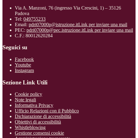
Via A. Manzoni, 76 (ingresso Via Crescini, 1) – 35126
Padova
Tel:
049755233
Email:
pdri07000p@istruzione.it
Link per inviare una mail
PEC:
pdri07000p@pec.istruzione.it
Link per inviare una mail
C.F.: 80012620284
Seguici su
Facebook
Youtube
Instagram
Sezione Link Utili
Cookie policy
Note legali
Informativa Privacy
Ufficio Relazioni con il Pubblico
Dichiarazione di accessibilità
Obiettivi di accessibilità
Whistleblowing
Gestione consensi cookie