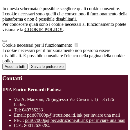
In questa schermata è possibile scegliere quali cookie consentire.
I cookie necessari sono quelli che consentono il funzionamento della
piattaforma e non è possibile disabilitarli.
Per conoscere quali sono i cookie necessari al funzionamento potete
visionare la
COOKIE POLICY
.
Cookie necessari per il funzionamento
I cookie necessari per il funzionamento non possono essere
disabilitati. È possibile consultare l'elenco nella pagina della cookie
policy.
Accetta tutti
Salva le preferenze
Contatti
IPIA Enrico Bernardi Padova
Via A. Manzoni, 76 (ingresso Via Crescini, 1) – 35126
Padova
Tel:
049755233
Email:
pdri07000p@istruzione.it
Link per inviare una mail
PEC:
pdri07000p@pec.istruzione.it
Link per inviare una mail
C.F.: 80012620284