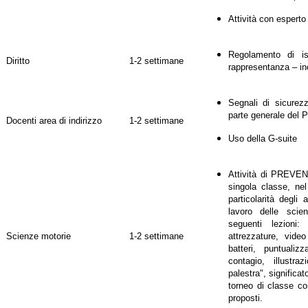
Attività con esperto 
Regolamento di ist
Diritto
1-2 settimane
rappresentanza – in
Segnali di sicurez
parte generale del 
Docenti area di indirizzo
1-2 settimane
Uso della G-suite
Attività di PREVENZ
singola classe, nel
particolarità degli 
lavoro delle scie
seguenti lezioni:
Scienze motorie
1-2 settimane
attrezzature, video
batteri, puntuali
contagio, illustra
palestra", significat
torneo di classe co
proposti.