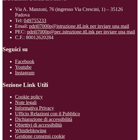
Via A. Manzoni, 76 (ingresso Via Crescini, 1) – 35126
Padova
Tel:
049755233
Email:
pdri07000p@istruzione.it
Link per inviare una mail
PEC:
pdri07000p@pec.istruzione.it
Link per inviare una mail
C.F.: 80012620284
Seguici su
Facebook
Youtube
Instagram
Sezione Link Utili
Cookie policy
Note legali
Informativa Privacy
Ufficio Relazioni con il Pubblico
Dichiarazione di accessibilità
Obiettivi di accessibilità
Whistleblowing
Gestione consensi cookie