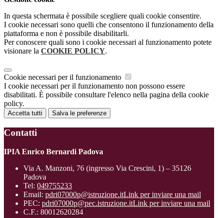
In questa schermata è possibile scegliere quali cookie consentire.
I cookie necessari sono quelli che consentono il funzionamento della
piattaforma e non è possibile disabilitarli.
Per conoscere quali sono i cookie necessari al funzionamento potete
visionare la
COOKIE POLICY
.
Cookie necessari per il funzionamento
I cookie necessari per il funzionamento non possono essere
disabilitati. È possibile consultare l'elenco nella pagina della cookie
policy.
Accetta tutti
Salva le preferenze
Contatti
IPIA Enrico Bernardi Padova
Via A. Manzoni, 76 (ingresso Via Crescini, 1) – 35126
Padova
Tel:
049755233
Email:
pdri07000p@istruzione.it
Link per inviare una mail
PEC:
pdri07000p@pec.istruzione.it
Link per inviare una mail
C.F.: 80012620284